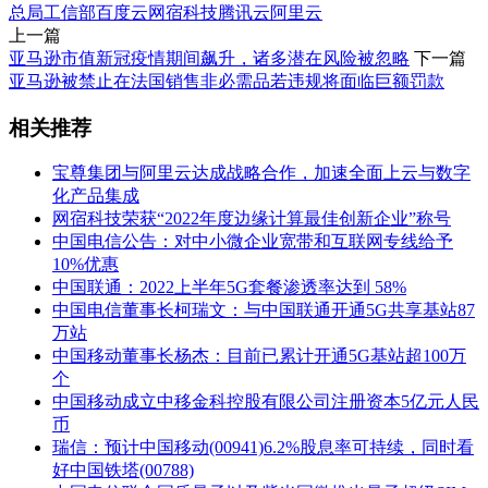
总局
工信部
百度云
网宿科技
腾讯云
阿里云
上一篇
亚马逊市值新冠疫情期间飙升，诸多潜在风险被忽略
下一篇
亚马逊被禁止在法国销售非必需品若违规将面临巨额罚款
相关推荐
宝尊集团与阿里云达成战略合作，加速全面上云与数字
化产品集成
网宿科技荣获“2022年度边缘计算最佳创新企业”称号
中国电信公告：对中小微企业宽带和互联网专线给予
10%优惠
中国联通：2022上半年5G套餐渗透率达到 58%
中国电信董事长柯瑞文：与中国联通开通5G共享基站87
万站
中国移动董事长杨杰：目前已累计开通5G基站超100万
个
中国移动成立中移金科控股有限公司注册资本5亿元人民
币
瑞信：预计中国移动(00941)6.2%股息率可持续，同时看
好中国铁塔(00788)