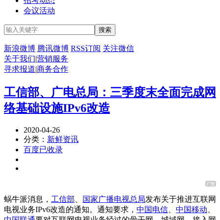
招考动态
会议活动
新浪微博
腾讯微博
RSS订阅
关注微信
关于我们
|
营销服务
寻求报道
|
商务合作
工信部、广电总局：三季度末全面完成网
络基础设施IPv6改造
2020-04-26
分类：
新鲜资讯
百度已收录
蜗牛派消息，
工信部
、
国家广播电视总局
发布关于推进互联网
电视业务IPv6改造的通知。通知要求，
中国电信
、
中国移动
、
中国联通
要对互联网电视业务经过的骨干网、城域网、接入网