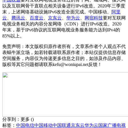
以及互联网骨干直联点相关设备进行IPv6改造。2020年三季度
末，上述网络基础设施IPv6改造全面完成。中国移动、
阿里
云
、
腾讯云
、
百度云
、
京东云
、
华为云
、
网宿科技
要对互联网
电视业务相关的内容分发网络（CDN）进行IPv6改造。2020
年末，基于IPv6协议的互联网电视业务服务能力达到IPv4的
85%以上。
免责声明：本文版权归原作者所有，文章系作者个人观点不代
表蜗牛派立场，如若转载请联系原作者；本站仅提供信息存储
空间服务，内容仅为传递更多信息之目的，如涉及作品内容、
版权等其它问题都请联系kefu@woniupai.net反馈！
分享到：
更多
(
)
标签：
中国电信
中国移动
中国联通
京东云
华为云
国家广播电视