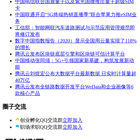
中国电信联合国盾量子以及紫光国微推出量子超级SIM
卡
中国联通开启“5G终端热销直播季”联合苹果力推eSIM业
务
工信部：智能网联汽车道路测试与示范应用管理规范即
将修订发布
数字中国指数报告（2020）显示全国用云量实现了118%
的增长
腾讯云发布区块链底层引擎和区块链可信计算平台
中国移动张同须：5G+引领国家新基建，构筑发展新动
能
腾讯云刘煜宏公布大数据平台最新数据 日实时计算量超
40万亿
腾讯云发布全链路数据开发平台WeData和企业画像等6
款核心产品
圈子交流
创业孵化QQ交流群
立即加入
职场求职QQ交流群
立即加入