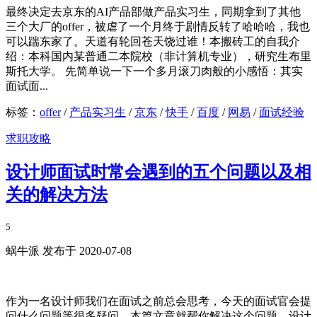
最终决定去京东的AI产品部做产品实习生，同期拿到了其他
三个大厂的offer，被虐了一个月终于剧情反转了哈哈哈，我也
可以踹东家了。天道有轮回苍天饶过谁！本搬砖工的自我介
绍：本科国内某普通二本院校（非计算机专业），研究生布里
斯托大学。 先简单说一下一个多月滚刀肉般的小感悟：其实
面试面...
标签：
offer
/
产品实习生
/
京东
/
快手
/
百度
/
网易
/
面试经验
求职攻略
设计师面试时常会遇到的五个问题以及相
关的解决方法
5
蜗牛派 发布于 2020-07-08
作为一名设计师我们在面试之前总会思考，今天的面试官会提
问什么问题等很多疑问，本篇文章就帮你解决这个问题。设计