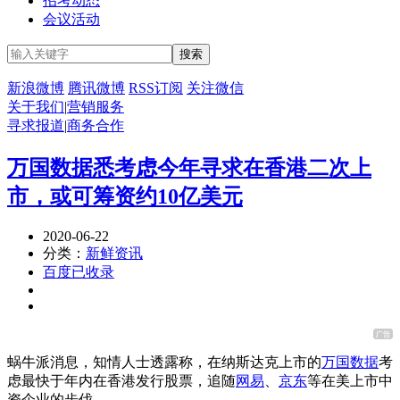
招考动态
会议活动
新浪微博
腾讯微博
RSS订阅
关注微信
关于我们
|
营销服务
寻求报道
|
商务合作
万国数据悉考虑今年寻求在香港二次上
市，或可筹资约10亿美元
2020-06-22
分类：
新鲜资讯
百度已收录
蜗牛派消息，知情人士透露称，在纳斯达克上市的
万国数据
考
虑最快于年内在香港发行股票，追随
网易
、
京东
等在美上市中
资企业的步伐。