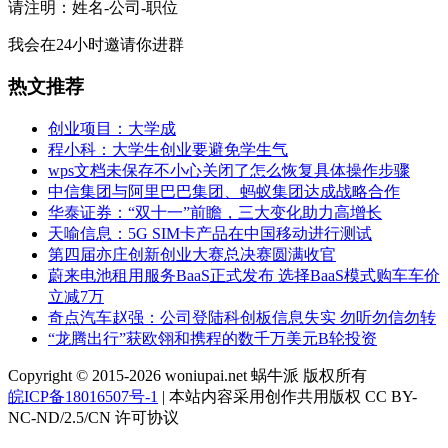
请注明：姓名-公司-职位
我会在24小时邀请你进群
热文推荐
创业项目：大学成
程小科：大学生创业要避免学生气
wps文档未保存不小心关闭了怎么恢复具体操作步骤
中信集团与阿里巴巴集团、蚂蚁集团达成战略合作
华泰证券：“双十一”前瞻，三大变化助力高增长
天喻信息：5G SIM卡产品在中国移动进行测试
第四届亦庄创新创业大赛总决赛圆满收官
蔚来电池租用服务BaaS正式发布 选择BaaS模式购车车价
立减7万
奇点汽车赵强：公司登陆科创板信息失实 勿听勿信勿转
“龙腾出行”获欧翎和携程的数千万美元B轮投资
Copyright © 2015-2026 woniupai.net 蜗牛派 版权所有
皖ICP备18016507号-1
| 本站内容采用创作共用版权 CC BY-
NC-ND/2.5/CN 许可协议