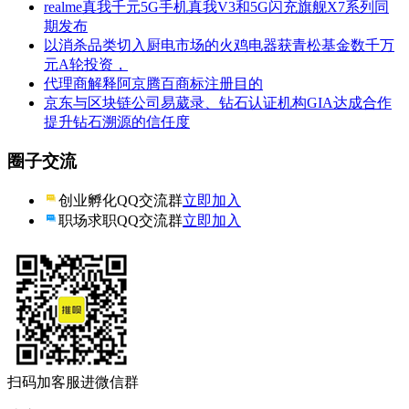
realme真我千元5G手机真我V3和5G闪充旗舰X7系列同
期发布
以消杀品类切入厨电市场的火鸡电器获青松基金数千万
元A轮投资，
代理商解释阿京腾百商标注册目的
京东与区块链公司易葳录、钻石认证机构GIA达成合作
提升钻石溯源的信任度
圈子交流
创业孵化QQ交流群
立即加入
职场求职QQ交流群
立即加入
扫码加客服进微信群