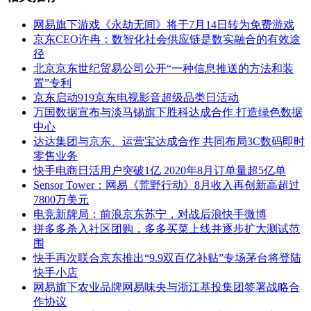
网易旗下游戏《永劫无间》将于7月14日转为免费游戏
京东CEO许冉：数智化社会供应链是数实融合的有效途
径
北京京东世纪贸易公司公开“一种信息推送的方法和装
置”专利
京东启动919京东电视影音超级品类日活动
万国数据宣布与淡马锡旗下胜科达成合作 打造绿色数据
中心
达达集团与京东、运营宝达成合作 共同布局3C数码即时
零售业务
快手电商日活用户突破1亿 2020年8月订单量超5亿单
Sensor Tower：网易《荒野行动》8月收入再创新高超过
7800万美元
电竞新牌局：前浪京东苏宁，对战后浪快手微博
拼多多杀入社区团购，多多买菜上线并逐步扩大测试范
围
快手再次联合京东推出“9.9双百亿补贴”专场茅台将登陆
快手小店
网易旗下农业品牌网易味央与浙江基投集团签署战略合
作协议