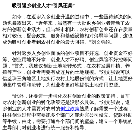
吸引返乡创业人才“引凤还巢”
如今，在返乡入乡创业升温的过程中，一些亟待解决的问
题也暴露出来。“近年来，虽然有一大批返乡创业者带动了农
村的创新创业活力，但与城市相比，农村创新创业还存在质量
相对较低，配套政策、服务和基础设施相对薄弱等问题，这也
成为吸引创业者到农村创业的最大阻碍。”刘文强说。
针对返乡入乡创业面临的创业项目不好选、创业资金不好
筹、创业用地不好拿、创业人才不好聘、创业风险不好控等问
题，“首先，我建议创新土地流转形式，在农村发展种植、养
殖等产业，创业者需要有成连片的土地规模。”刘文强说可以
借鉴珠三角地区土地实行农村土地股份制的方式，让土地更好
地集中管理和流转，为创业者更好地提供土地使用资源。
“此外，还要进一步强化农村创新创业的政策支持，目前
对农村创新创业的孵化政策还是没那么具体。”刘文强说，返
乡创业的人才需要对农村的
创业政策
熟悉了解需要一个过程，
往往创业过程中需要跑多个部门才能办完公司设立、贷款补助
等手续，由此，需要打通各个部门间的壁垒，建立一个系统的
主导部门对创业者进行统一服务和指导。