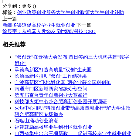
分享到：
更多
(
)
标签：
创业政策
创业服务
大学生创业政策
大学生创业补助
上一篇
新疆多渠道促高校毕业生就业创业
下一篇
徐辰宇：从机器人发烧友 到“智能科技”CEO
相关推荐
“双创云”在云栖大会发布 首日签约三大机构共建“数字
孵化”
承德高新区打造高质量“双创”生态圈
长治高新区推动“双创”工作结硕果
宁波高新区“飞地孵化器”两企业获全国科创奖
南通海门区新增两家省级众创空间
第五届京台青年创新创业大赛举行
科技部火炬中心赴合肥高新创业园开展调研
火炬中心推动“科技创业带动高质量就业行动”大学生招
聘合肥高新区专场举办
石嘴山涌动创业浪潮
福建鼓励高校毕业生到社区就业创业
山西省集中出台三项新政——促进高校毕业生就业创业