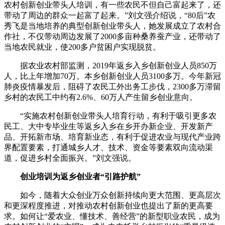
农村创新创业带头人培训，有一些农民不但自己富起来了，还
带动了周边的群众一起富了起来。”刘文强介绍说，“80后”农
秀飞是当地培养的典型创新创业带头人，她发展成立了农村合
作社，不仅带动周边发展了2000多亩种桑养蚕产业，还带动了
当地农民就业，使200多户贫困户实现脱贫。
据农业农村部监测，2019年返乡入乡创新创业人员850万
人，比上年增加70万。本乡创新创业人员3100多万。今年新冠
肺炎疫情暴发后，阻碍了农民工外出务工步伐，2300多万滞留
乡村的农民工中约有2.6%、60万人产生留乡创业意向。
“实施农村创新创业带头人培育行动，有利于吸引更多农
民工、大中专毕业生等返乡入乡在乡开办新企业、开发新产
品、开拓新市场、培育新业态，有利于促进农业与现代产业跨
界配置要素，打通城乡人才、技术、资金等要素双向流动渠
道，促进乡村全面振兴。”刘文强说。
创业培训为返乡创业者“引路护航”
如今，随着大众创业万众创新持续向更大范围、更高层次
和更深程度推进，对推动农村创新创业也提出了新的更高要
求。如何让“爱农业、懂技术、善经营”的新型职业农民，成为