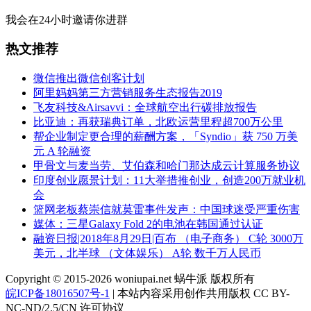
我会在24小时邀请你进群
热文推荐
微信推出微信创客计划
阿里妈妈第三方营销服务生态报告2019
飞友科技&Airsavvi：全球航空出行碳排放报告
比亚迪：再获瑞典订单，北欧运营里程超700万公里
帮企业制定更合理的薪酬方案，「Syndio」获 750 万美
元 A 轮融资
甲骨文与麦当劳、艾伯森和哈门那达成云计算服务协议
印度创业愿景计划：11大举措推创业，创造200万就业机
会
篮网老板蔡崇信就莫雷事件发声：中国球迷受严重伤害
媒体：三星Galaxy Fold 2的电池在韩国通过认证
融资日报|2018年8月29日|百布 （电子商务） C轮 3000万
美元，北半球 （文体娱乐） A轮 数千万人民币
Copyright © 2015-2026 woniupai.net 蜗牛派 版权所有
皖ICP备18016507号-1
| 本站内容采用创作共用版权 CC BY-
NC-ND/2.5/CN 许可协议