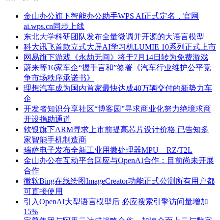
金山办公旗下智能办公助手WPS AI正式定名，官网
ai.wps.cn同步上线
东北大学科研团队发布全量微调并开源的大语言模型
科大讯飞首款立式大屏AI学习机LUMIE 10系列正式上市
网易旗下游戏《永劫无间》将于7月14日转为免费游戏
蔚来等16家车企“握手言和”签署《汽车行业维护公平竞
争市场秩序承诺书》
理想汽车成为国内首家最快达成40万辆交付的新势力车
企
开发者知识分享社区“博客园”寻求商业化努力绝境求商
开设捐助通道
软银旗下ARM寻求上市前提高芯片设计价格 已告知多
家智能手机制造商
瑞萨电子发布全新工业用微处理器MPU—RZ/T2L
金山办公在互动平台回应与OpenAI合作：目前尚未开展
合作
微软Bing在线绘图ImageCreator功能正式公测所有用户都
可直接使用
引入OpenAI大型语言模型后 必应搜索引擎访问量增加
15%