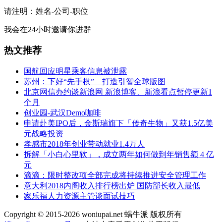
请注明：姓名-公司-职位
我会在24小时邀请你进群
热文推荐
国航回应明星乘客信息被泄露
苏州：下好“先手棋” 打造引智全球版图
北京网信办约谈新浪网 新浪博客、新浪看点暂停更新1
个月
创业园-武汉Demo咖啡
申请赴美IPO后，金斯瑞旗下「传奇生物」又获1.5亿美
元战略投资
孝感市2018年创业带动就业1.4万人
拆解「小白心里软」，成立两年如何做到年销售额 4 亿
元
滴滴：限时整改项全部完成将持续推进安全管理工作
意大利2018内阁收入排行榜出炉 国防部长收入最低
家乐福人力资源主管谈面试技巧
Copyright © 2015-2026 woniupai.net 蜗牛派 版权所有