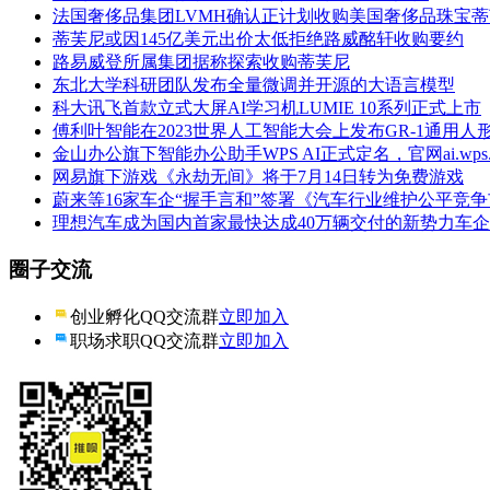
法国奢侈品集团LVMH确认正计划收购美国奢侈品珠宝
蒂芙尼或因145亿美元出价太低拒绝路威酩轩收购要约
路易威登所属集团据称探索收购蒂芙尼
东北大学科研团队发布全量微调并开源的大语言模型
科大讯飞首款立式大屏AI学习机LUMIE 10系列正式上市
傅利叶智能在2023世界人工智能大会上发布GR-1通用人
金山办公旗下智能办公助手WPS AI正式定名，官网ai.wps
网易旗下游戏《永劫无间》将于7月14日转为免费游戏
蔚来等16家车企“握手言和”签署《汽车行业维护公平竞
理想汽车成为国内首家最快达成40万辆交付的新势力车企
圈子交流
创业孵化QQ交流群
立即加入
职场求职QQ交流群
立即加入