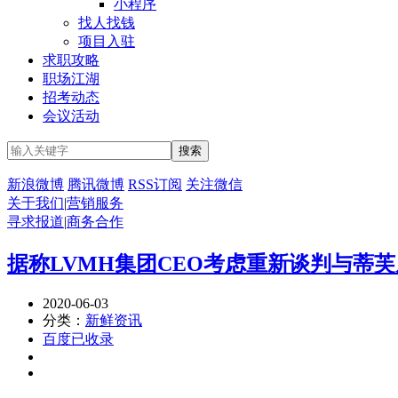
小程序
找人找钱
项目入驻
求职攻略
职场江湖
招考动态
会议活动
新浪微博
腾讯微博
RSS订阅
关注微信
关于我们
|
营销服务
寻求报道
|
商务合作
据称LVMH集团CEO考虑重新谈判与蒂
2020-06-03
分类：
新鲜资讯
百度已收录