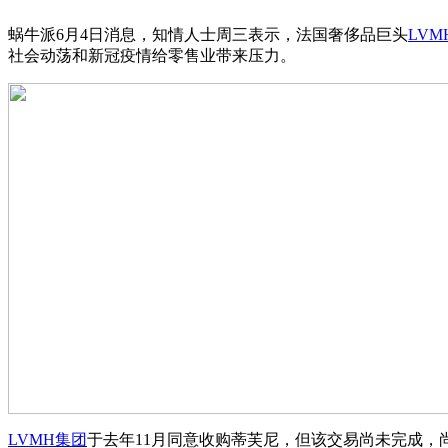
蜗牛派6月4日消息，知情人士周三表示，法国奢侈品巨头
LVM
社会动荡和新冠疫情给零售业带来压力。
LVMH集团
于去年11月同意收购蒂芙尼，但该交易尚未完成，尚待