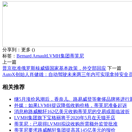
分享到：
更多
(
)
标签：
Bernard Arnault
LVMH集团
蒂芙尼
上一篇
普京批准俄罗斯核威慑国家基本政策，外交部回应
下一篇
AutoX创始人肖健雄：自动驾驶未来两三年内可实现拿掉安全
相关推荐
继5月涨价风潮后，香奈儿、路易威登等奢侈品牌将进行
外媒：如果LVMH提议降低收购价格，蒂芙尼准备起诉
消息称路威酩轩162亿美元收购蒂芙尼的交易或面临波折
LVMH集团旗下宝格丽将于2020年5月在天猫开店
蒂芙尼：已获得LVMH拟议收购所需额外监管批准
蒂芙尼要求路威酩轩集团提高其145亿美元的报价