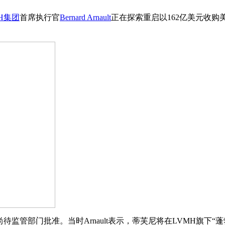
H集团
首席执行官
Bernard Arnault
正在探索重启以162亿美元收购
监管部门批准。当时Arnault表示，蒂芙尼将在LVMH旗下“