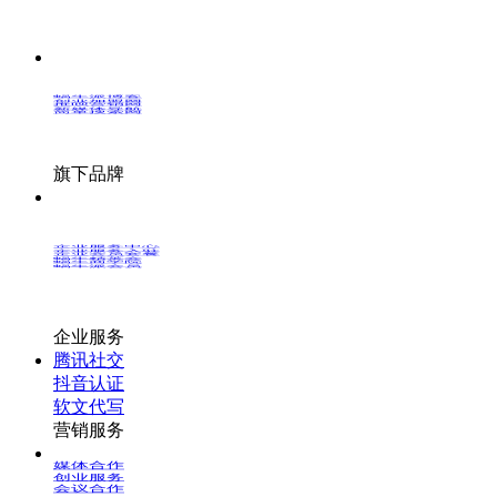
蜗牛派博客
创业加盟网
推呗营销网
新媒体导航
简单搜索网
旗下品牌
企业服务中心
企业服务入驻
企业会员套餐
蜗牛精英会
蜗牛商学院
蜗牛派会员
企业服务
腾讯社交
抖音认证
软文代写
营销服务
媒体合作
创业服务
会议合作