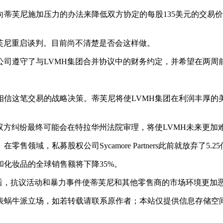
找出向蒂芙尼施加压力的办法来降低双方协定的每股135美元的交
芙尼重启谈判。目前尚不清楚是否会这样做。
公司遵守了与LVMH集团合并协议中的财务约定，并希望在两周
仍然相信这笔交易的战略决策。蒂芙尼将使LVMH集团在利润丰
双方纠纷最终可能会在特拉华州法院审理，将使LVMH未来更加
股权公司Sycamore Partners此前就放弃了5.25亿美元收购了
化妆品的全球销售额将下降35%。
力执法之后，抗议活动和暴力事件使蒂芙尼和其他零售商的市场环境更加
表蜗牛派立场，如若转载请联系原作者；本站仅提供信息存储空