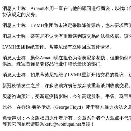
消息人士称，Arnault本周一直在与他的顾问进行商谈，以
协议规定的义务。
消息人士称，LVMH集团尚未决定采取降价策略，也未要求蒂
消息人士称，蒂芙尼不认为有重新谈判该交易的法律依据。该
LVMH集团拒绝置评。蒂芙尼没有立即回应置评请求。
消息人士称，虽然Arnault现在担心为蒂芙尼多花钱，但他
供应。珠宝首饰是奢侈品行业中增长最快的部门。
消息人士称，如果蒂芙尼拒绝了LVMH重新开始交易的提议，
新冠疫情发生之后，许多收购方纷纷放弃或重新谈判收购交易。在零售领域，私募
贝恩咨询预计，受新冠疫情影响，今年高端服装、手袋、珠宝和
此外，在乔治-弗洛伊德（George Floyd）死于警方暴
免责声明：本文版权归原作者所有，文章系作者个人观点不代
等其它问题都请联系kefu@woniupai.net反馈！