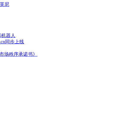
蒂芙尼
形机器人
.cn同步上线
争市场秩序承诺书》