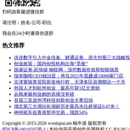
扫码加客服进微信群
请注明：姓名-公司-职位
我会在24小时邀请你进群
热文推荐
连连数字引入中金佳泰、财通证券、浙大控股三大战略投
创业政策：国内创投机构出海“觅食”
国盛证券-区块链 物联网，深挖数据价值和智能场景
瑞幸咖啡CEO钱治亚：将在2021年底建成10000家门店
京津冀筛查居民新发地行程，天津多区追溯期达一个月
外国人才到杭州创业 最高可获1亿元资助
从韩来银创业她的选择没有错
首届三亚崖州湾科技创新创业大赛启动
湖北第三大湖泊长湖超历史最高水位超保证0.47米！
神州租车在香港暂停交易，现跌54%
Copyright © 2015-2026 woniupai.net 蜗牛派 版权所有
皖ICP备18016507号-1
| 本站内容采用创作共用版权 CC BY-NC-N