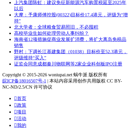
上汽集团陈虹：建议免征新能源汽车购置税延至2025年
以后
大摩：予康师傅控股(00322)目标价17.4港元，评级为“增
持”
北大学者：全球粮食贸易照旧，不必囤积
高校毕业生如何处理劳动人事纠纷？
海南省12项措施促商业发展扩消费，将扩大离岛免税品
销售
野村：下调长江基建集团（01038）目标价至52.3港元，
评级维持“买入”
证监会同意成都秦川物联网等2家企业科创板IPO注册
Copyright © 2015-2026 woniupai.net 蜗牛派 版权所有
皖ICP备18016507号-1
| 本站内容采用创作共用版权 CC BY-
NC-ND/2.5/CN 许可协议

首页

政策

项目

活动

我的