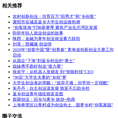
相关推荐
农村创新创业：培育百万“田秀才”和“乡创客”
襄阳市谷城县返乡大学生创业掀热潮
“创客珠海”打响新赛季 聚焦产业生态湾区发展
听听年轻人就业创业的故事
陕西：金融为青年创业就业蓄力鼓劲
刘英：西藏缘 创业情
2020年“创客中国”暨“创青春” 青海省创新创业大赛工作
启动
从国企“下海”到返乡创业的“勇士”
姐妹携手跑好创业“接力赛”
徐辰宇：从机器人发烧友 到“智能科技”CEO
“90后”大学生夫妻的“乡创”梦
大学生创业者赵周颖：“放弃不难，但坚持一定很酷”
朱丹丹：自主创业谋发展 致富不忘助乡邻
返乡创业青年描绘致富蓝图
新疆创业：回乡与离乡 旅游+电商
上海奉贤区让青村成为创业热土，圆梦乡村“创客家园”
圈子交流