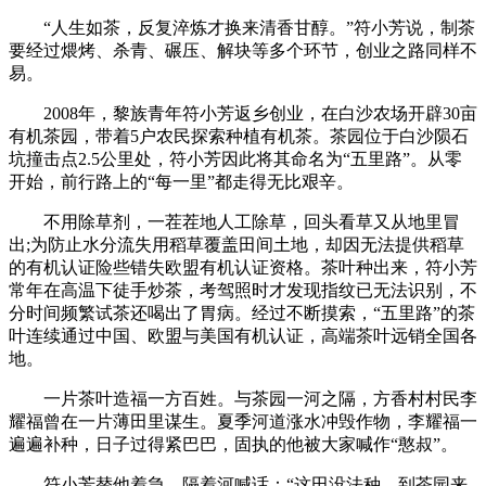
“人生如茶，反复淬炼才换来清香甘醇。”符小芳说，制茶
要经过煨烤、杀青、碾压、解块等多个环节，创业之路同样不
易。
2008年，黎族青年符小芳返乡创业，在白沙农场开辟30亩
有机茶园，带着5户农民探索种植有机茶。茶园位于白沙陨石
坑撞击点2.5公里处，符小芳因此将其命名为“五里路”。从零
开始，前行路上的“每一里”都走得无比艰辛。
不用除草剂，一茬茬地人工除草，回头看草又从地里冒
出;为防止水分流失用稻草覆盖田间土地，却因无法提供稻草
的有机认证险些错失欧盟有机认证资格。茶叶种出来，符小芳
常年在高温下徒手炒茶，考驾照时才发现指纹已无法识别，不
分时间频繁试茶还喝出了胃病。经过不断摸索，“五里路”的茶
叶连续通过中国、欧盟与美国有机认证，高端茶叶远销全国各
地。
一片茶叶造福一方百姓。与茶园一河之隔，方香村村民李
耀福曾在一片薄田里谋生。夏季河道涨水冲毁作物，李耀福一
遍遍补种，日子过得紧巴巴，固执的他被大家喊作“憨叔”。
符小芳替他着急，隔着河喊话：“这田没法种，到茶园来