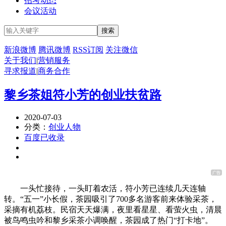
招考动态
会议活动
新浪微博
腾讯微博
RSS订阅
关注微信
关于我们
|
营销服务
寻求报道
|
商务合作
黎乡茶姐符小芳的创业扶贫路
2020-07-03
分类：
创业人物
百度已收录
一头忙接待，一头盯着农活，符小芳已连续几天连轴
转。“五一”小长假，茶园吸引了700多名游客前来体验采茶，
采摘有机荔枝。民宿天天爆满，夜里看星星、看萤火虫，清晨
被鸟鸣虫吟和黎乡采茶小调唤醒，茶园成了热门“打卡地”。