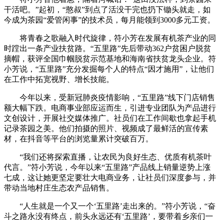
干活吧。”起初，“憨叔”到点了活没干完也扔下锄头就走，如
今成为茶园“爱管闲事”的技术员，每月能领到3000多元工资。
将青春之歌融入时代旋律，符小芳在发展有机茶产业的同
时蹚出一条产业扶贫路。“五里路”先后带动362户贫困户脱贫
摘帽，获评全国巾帼脱贫示范基地和海南省扶贫龙头企业。符
小芳说，“五里路”充分发掘每个人的特点“因才施用”，让他们
在工作中拓宽视野、增长技能。
今年以来，受新冠肺炎疫情影响，“五里路”线下门店销售
额大幅下跌。电商事业部应运而生，引进专业团队为产品进行
文创设计，开展社交媒体推广。社员们在工作间歇也拿起手机
记录茶园之美。他们拍摄的照片、视频成了最鲜活的宣传素
材，在抖音等平台的浏览量累计突破百万。
“我们还将探索直播，让农民为良好生态、优质有机茶叶
代言。”符小芳说，今年以来“五里路”产品线上销量逆势上涨
七成，这让她更坚定要壮大电商业务，让社员们深度参与，并
带动当地村庄生态农产品销售。
“人生就是一个又一个‘五里路’走出来的。”符小芳说，“奋
斗之路永没有终点，前头永远还有‘五里路’，要带着乡亲们一