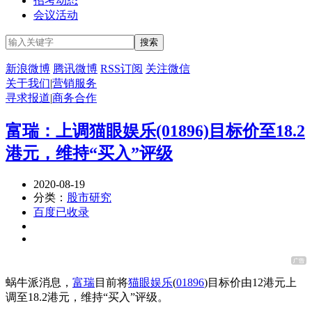
招考动态
会议活动
新浪微博
腾讯微博
RSS订阅
关注微信
关于我们
|
营销服务
寻求报道
|
商务合作
富瑞：上调猫眼娱乐(01896)目标价至18.2
港元，维持“买入”评级
2020-08-19
分类：
股市研究
百度已收录
蜗牛派消息，
富瑞
目前将
猫眼娱乐
(
01896
)目标价由12港元上
调至18.2港元，维持“买入”评级。