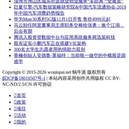
淄博市博山区城东街道就业创业服务“零距离”“全覆盖”
巨量引擎-汽车数据策略研究院&中国汽车流通协会-2019
年中国汽车消费趋势报告
华为Mate30系列5G版11月1日开售 售价4999元起
马云卸任阿里董事局主席职务交棒给张勇：换个江湖，
后会有期
腾讯入股资管数据中台与应用系统服务商迅策科技
股东证实小鹏汽车正在搭建VIE架构
300名大学生志愿者用热情助力双创
香橼创始人安德鲁·莱福特：当前唯一做空的中概股是跟
谁学
Copyright © 2015-2026 woniupai.net 蜗牛派 版权所有
皖ICP备18016507号-1
| 本站内容采用创作共用版权 CC BY-
NC-ND/2.5/CN 许可协议

首页

政策

项目

活动

我的