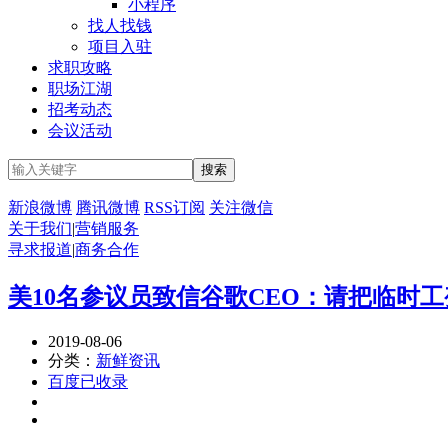
小程序
找人找钱
项目入驻
求职攻略
职场江湖
招考动态
会议活动
新浪微博
腾讯微博
RSS订阅
关注微信
关于我们
|
营销服务
寻求报道
|
商务合作
美10名参议员致信谷歌CEO：请把临时
2019-08-06
分类：
新鲜资讯
百度已收录