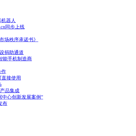
形机器人
.cn同步上线
争市场秩序承诺书》
开设捐助通道
智能手机制造商
合作
都可直接使用
%
产品集成
据中心创新发展案例”
发布