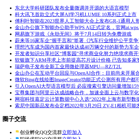
东北大学科研团队发布全量微调并开源的大语言模型
科大讯飞首款立式大屏AI学习机LUMIE 10系列正式上市
傅利叶智能在2023世界人工智能大会上发布GR-1通用人
金山办公旗下智能办公助手WPS AI正式定名，官网ai.wps
网易旗下游戏《永劫无间》将于7月14日转为免费游戏
蔚来等16家车企“握手言和”签署《汽车行业维护公平竞
理想汽车成为国内首家最快达成40万辆交付的新势力车企
开发者知识分享社区“博客园”寻求商业化努力绝境求商
软银旗下ARM寻求上市前提高芯片设计价格 已告知多家
瑞萨电子发布全新工业用微处理器MPU—RZ/T2L
金山办公在互动平台回应与OpenAI合作：目前尚未开展
微软Bing在线绘图ImageCreator功能正式公测所有用户
引入OpenAI大型语言模型后 必应搜索引擎访问量增加15
宝尊集团与阿里云达成战略合作，加速全面上云与数字化
网宿科技嘉定云计算数据中心入选“2022年上海市新型数
索尼中国新品发布会定档2022年3月29日 ZV-E1相机可能
圈子交流
创业孵化QQ交流群
立即加入