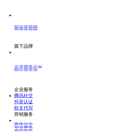
蜗牛派博客
创业加盟网
推呗营销网
新媒体导航
简单搜索网
旗下品牌
企业服务中心
企业服务入驻
企业会员套餐
蜗牛精英会
蜗牛商学院
蜗牛派会员
企业服务
腾讯社交
抖音认证
软文代写
营销服务
媒体合作
创业服务
会议合作