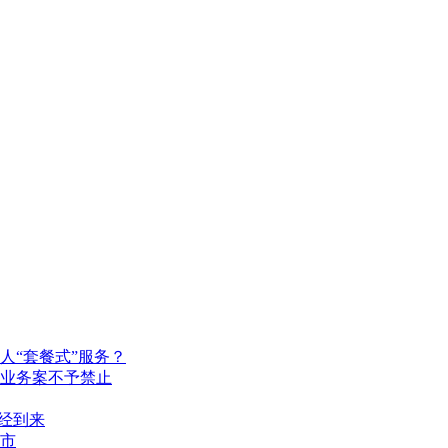
人“套餐式”服务？
业务案不予禁止
经到来
上市