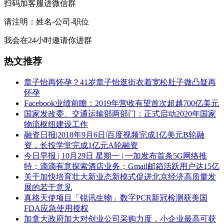
扫码加客服进微信群
请注明：姓名-公司-职位
我会在24小时邀请你进群
热文推荐
章子怡再怀孕？41岁章子怡逛街衣着宽松肚子微凸疑再
怀孕
Facebook业绩前瞻：2019年营收有望首次超越700亿美元
国家发改委、交通运输部两部门：正式启动2020年国家
物流枢纽建设工作
融资日报|2018年9月6日|百度视频完成1亿美元B轮融
资，长投学堂完成1亿元A轮融资
今日早报 | 10月29日 星期一 | 一加发布首条5G网络推
特；滴滴有意探索酒店业务；Gmail邮箱活跃用户达15亿
关于加快培育壮大新业态新模式促进北京经济高质量发
展的若干意见
真格天使项目「锐讯生物」数字PCR新冠检测获美国
FDA应急使用授权
加拿大政府加大对创业公司采购力度，小企业最高可获