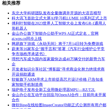
相关推荐
东北大学科研团队发布全量微调并开源的大语言模型
科大讯飞首款立式大屏AI学习机LUMIE 10系列正式上市
傅利叶智能在2023世界人工智能大会上发布GR-1通用人
形机器人
金山办公旗下智能办公助手WPS AI正式定名，官网
ai.wps.cn同步上线
网易旗下游戏《永劫无间》将于7月14日转为免费游戏
蔚来等16家车企“握手言和”签署《汽车行业维护公平竞
争市场秩序承诺书》
理想汽车成为国内首家最快达成40万辆交付的新势力车
企
开发者知识分享社区“博客园”寻求商业化努力绝境求商
开设捐助通道
软银旗下ARM寻求上市前提高芯片设计价格 已告知多
家智能手机制造商
瑞萨电子发布全新工业用微处理器MPU—RZ/T2L
金山办公在互动平台回应与OpenAI合作：目前尚未开展
合作
微软Bing在线绘图ImageCreator功能正式公测所有用户都