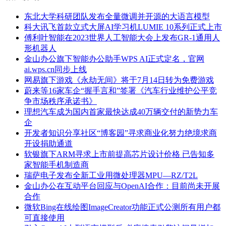
东北大学科研团队发布全量微调并开源的大语言模型
科大讯飞首款立式大屏AI学习机LUMIE 10系列正式上市
傅利叶智能在2023世界人工智能大会上发布GR-1通用人
形机器人
金山办公旗下智能办公助手WPS AI正式定名，官网
ai.wps.cn同步上线
网易旗下游戏《永劫无间》将于7月14日转为免费游戏
蔚来等16家车企“握手言和”签署《汽车行业维护公平竞
争市场秩序承诺书》
理想汽车成为国内首家最快达成40万辆交付的新势力车
企
开发者知识分享社区“博客园”寻求商业化努力绝境求商
开设捐助通道
软银旗下ARM寻求上市前提高芯片设计价格 已告知多
家智能手机制造商
瑞萨电子发布全新工业用微处理器MPU—RZ/T2L
金山办公在互动平台回应与OpenAI合作：目前尚未开展
合作
微软Bing在线绘图ImageCreator功能正式公测所有用户都
可直接使用