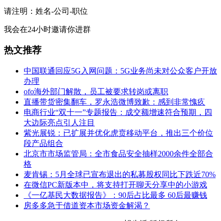
请注明：姓名-公司-职位
我会在24小时邀请你进群
热文推荐
中国联通回应5G入网问题：5G业务尚未对公众客户开放
办理
ofo海外部门解散，员工被要求转岗或离职
直播带货密集翻车，罗永浩微博致歉：感到非常愧疚
电商行业“双十一”专题报告：成交额增速符合预期，四
大边际亮点引人注目
紫光展锐：已扩展并优化虎贲移动平台，推出三个价位
段产品组合
北京市市场监管局：全市食品安全抽样2000余件全部合
格
麦肯锡：5月全球已宣布退出的私募股权同比下跌近70%
在微信PC新版本中，将支持打开聊天分享中的小游戏
《一亿基民大数据报告》：90后占比最多 60后最赚钱
房多多急于借道资本市场资金解渴？