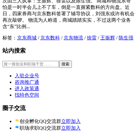
次由三人执掌：王振辉、徐雷以及陈生强。 商城和物流东哥
怕是一时半会儿上不了车，倒是一直握紧数科的方向盘。近
日，四家券商与京东数科签署了辅导协议，刘强东或许有机会
再次敲锣。 物流为人称道，商城踏踏实实，不过这两个业务
含“东”比例...
标签：
京东商城
/
京东数科
/
京东物流
/
徐雷
/
王振辉
/
陈生强
站内搜索
入驻企业号
咨询推广通
进入政策通
找特色空间
圈子交流
创业孵化QQ交流群
立即加入
职场求职QQ交流群
立即加入