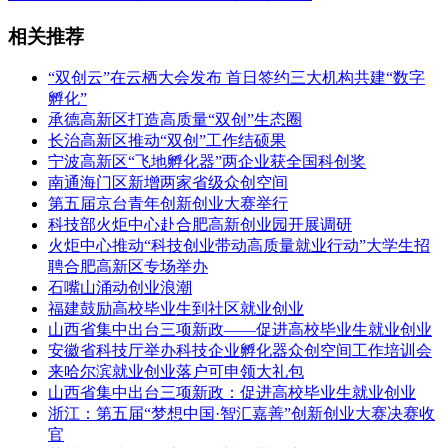
相关推荐
“双创云”在云栖大会发布 首日签约三大机构共建“数字
孵化”
承德高新区打造高质量“双创”生态圈
长治高新区推动“双创”工作结硕果
宁波高新区“飞地孵化器”两企业获全国科创奖
南通海门区新增两家省级众创空间
第五届京台青年创新创业大赛举行
科技部火炬中心赴合肥高新创业园开展调研
火炬中心推动“科技创业带动高质量就业行动”大学生招
聘合肥高新区专场举办
石嘴山涌动创业浪潮
福建鼓励高校毕业生到社区就业创业
山西省集中出台三项新政——促进高校毕业生就业创业
安徽省科技厅举办科技企业孵化器众创空间工作培训会
来哈尔滨就业创业落户可申领大礼包
山西省集中出台三项新政：促进高校毕业生就业创业
浙江：第五届“梦想中国·智汇嘉善”创新创业大赛决赛收
官