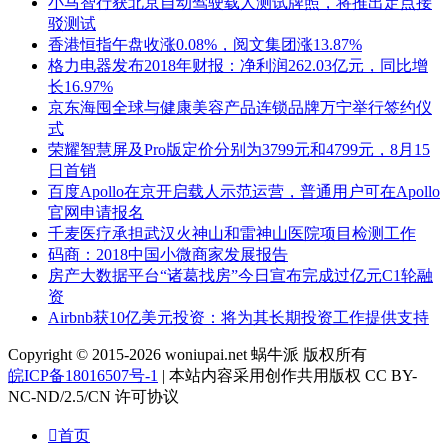
小马智行获北京自动驾驶载人测试牌照，将推出定点接
驳测试
香港恒指午盘收涨0.08%，阅文集团涨13.87%
格力电器发布2018年财报：净利润262.03亿元，同比增
长16.97%
京东海囤全球与健康美容产品连锁品牌万宁举行签约仪
式
荣耀智慧屏及Pro版定价分别为3799元和4799元，8月15
日首销
百度Apollo在京开启载人示范运营，普通用户可在Apollo
官网申请报名
千麦医疗承担武汉火神山和雷神山医院项目检测工作
码商：2018中国小微商家发展报告
房产大数据平台“诸葛找房”今日宣布完成过亿元C1轮融
资
Airbnb获10亿美元投资：将为其长期投资工作提供支持
Copyright © 2015-2026 woniupai.net 蜗牛派 版权所有
皖ICP备18016507号-1
| 本站内容采用创作共用版权 CC BY-
NC-ND/2.5/CN 许可协议

首页