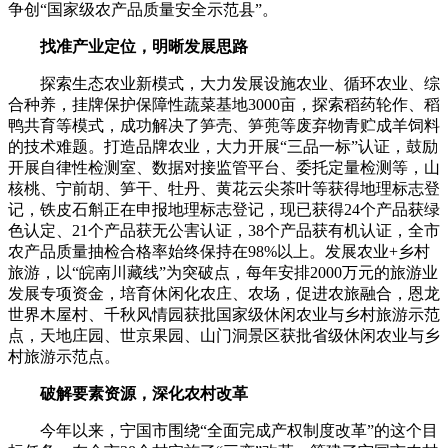
争创“国家级农产品质量安全示范县”。
找准产业定位，明晰发展思路
探索生态农业新模式，大力发展设施农业、循环农业、综
合种养，挂牌保护保障性蔬菜基地3000亩，探索稻药轮作、稻
鸭共育等模式，成功解决了笋壳、笋蔸等废弃物青贮成羊饲料
的技术难题。打造品牌农业，大力开展“三品一标”认证，鼓励
开展自律性检测室、数据对接监管平台、委托定量检测等，山
核桃、宁前胡、笋干、牡丹、黄花云尖茶叶等获得地理标志登
记，铁皮石斛正在申报地理标志登记，现已获得24个产品获绿
色认定、21个产品获无公害认证，38个产品获有机认证，全市
农产品质量抽检合格率始终保持在98%以上。发展农业+乡村
旅游，以“皖南川藏线”为突破点，每年安排2000万元的旅游业
发展专项资金，培育休闲化农庄、农场，促进农旅融合，恩龙
世界木屋村、千秋风情园获批国家级休闲农业与乡村旅游示范
点，天地庄园、世京果园、山门洞景区获批省级休闲农业与乡
村旅游示范点。
破解要素资源，深化农村改革
今年以来，宁国市围绕“全面完成产权制度改革”的这个目