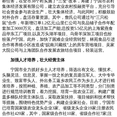
标任务，在全市38个村实施了“三变”改革，筹建了宁国市农村
集体经济发展有限公司，建立农业农村投融资平台，充分引导
社会资金参与农业生产，壮大集体经济。与此同时，积极鼓励
对外合作，盘活存量资源。其中，詹氏公司通过与“三只松
鼠”合作，年新增订单1.2亿元;山里仁公司与良品铺子合作年配
套加工9000万元，盘活加工产能;总投资5.5亿元的上海紫燕食
品华东工厂项目,以及万头湖羊项目、乌骨羊深加工项目也纷
纷落户宁国。此外，加快了困难企业经营转型，林苑食品引进
合作将养殖小区改造成“皖南川藏线”上的房车营地项目、吴家
大院公司与上海团队合作发展农旅结合项目，轻装运营。
加强人才培养，壮大经营主体
宁国市全力抓好乡土人才培养，筛选出有文化、懂技术、
头脑灵活、信息灵、掌握一技之长的复员退伍军人、大中专毕
业生、致富带头人、外出务工返乡农民工作为乡土人才进行精
准培养，按照种植、养殖、农产品加工等不同类型，分门别类
进行规范培训教育，着力挖掘、培育一批农业工匠。构建广覆
盖多梯队经营主体队伍，采取政策扶持、项目倾斜和技术帮扶
等措施，围绕特色优势产业，构建企业家社会。目前，宁国市
已培育国家级农业龙头企业3家、省级龙头企业19家;注册农民
合作社429家，其中，国家级合作社10家、省级合作社7家;注