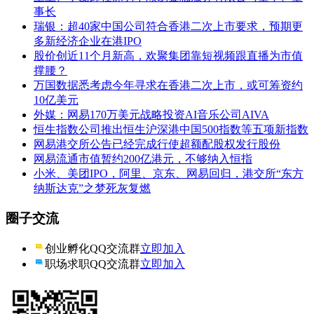
事长
瑞银：超40家中国公司符合香港二次上市要求，预期更
多新经济企业在港IPO
股价创近11个月新高，欢聚集团靠短视频跟直播为市值
撑腰？
万国数据悉考虑今年寻求在香港二次上市，或可筹资约
10亿美元
外媒：网易170万美元战略投资AI音乐公司AIVA
恒生指数公司推出恒生沪深港中国500指数等五项新指数
网易港交所公告已经完成行使超额配股权发行股份
网易流通市值暂约200亿港元，不够纳入恒指
小米、美团IPO，阿里、京东、网易回归，港交所“东方
纳斯达克”之梦死灰复燃
圈子交流
创业孵化QQ交流群
立即加入
职场求职QQ交流群
立即加入