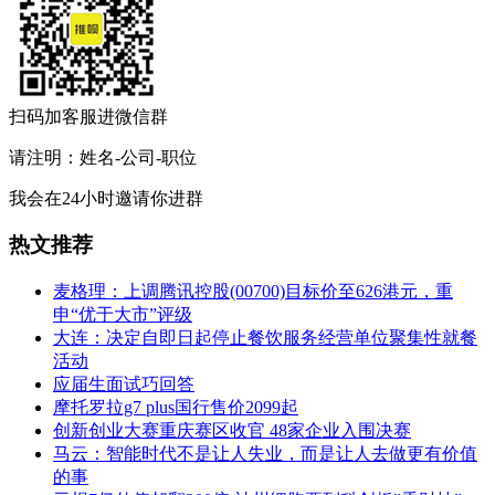
扫码加客服进微信群
请注明：姓名-公司-职位
我会在24小时邀请你进群
热文推荐
麦格理：上调腾讯控股(00700)目标价至626港元，重
申“优于大市”评级
大连：决定自即日起停止餐饮服务经营单位聚集性就餐
活动
应届生面试巧回答
摩托罗拉g7 plus国行售价2099起
创新创业大赛重庆赛区收官 48家企业入围决赛
马云：智能时代不是让人失业，而是让人去做更有价值
的事