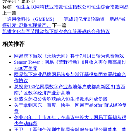
分享到：
更多
(
)
标签：
恒生互联网科技业指数
恒生指数公司
恒生综合指数
网易
上一篇
「通用微科技（GMEMS） 」 完成超亿元B轮融资，新品“减
振硅麦”即将实现量产。
下一篇
凯撒文化与字节跳动旗下朝夕光年签署战略合作协议
相关推荐
网易旗下游戏《永劫无间》将于7月14日转为免费游戏
Sensor Tower：网易《荒野行动》8月收入再创新高超过
7800万美元
网易旗下农业品牌网易味央与浙江基投集团签署战略合
作协议
总投资130亿网易数字产业基地落户成都高新区 打造西
南片区数字经济产业新高地
亚盛医药-B公告称获纳入恒生指数系列成份股
关于拿到京东、百度、快手、网易产品offer 面试经验复
盘
创业23年，上市20年，在非议中长大，网易丁磊却从很
少主动解释
王卫、丁磊卸任深圳中顺易金融服务有限公司董事、董