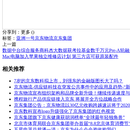
分享到：
更多
(
)
标签：
亚洲一号
京东物流
京东集团
上一篇
数据中台综合服务商科杰大数据获考拉基金数千万元Pre-A轮融
Mac电脑加入苹果独立维修店计划 第三方店可获原装配件
相关推荐
7岁的京东数科拟上市，刘强东的金融版图长大了吗？
京东物流-供应链科技在突发公共事件中的应用及趋势-“
京东物流宣布组织架构和品牌全新升级！继续传递速度与
携程旅行产品供应链接入京东 将展开全方位战略合作
京东集团公告：京东物流以30亿元收购跨越速运将于202
京东数科宣布logo升级强化了京东集团的红色视觉
京东集团旗下京东健康获胡润榜单“全球最年轻独角兽”
北京市体育局联合京东集团举办首届“8.8北京体育消费节
五星电器总裁潘一清：京东为什么会全资收购我们