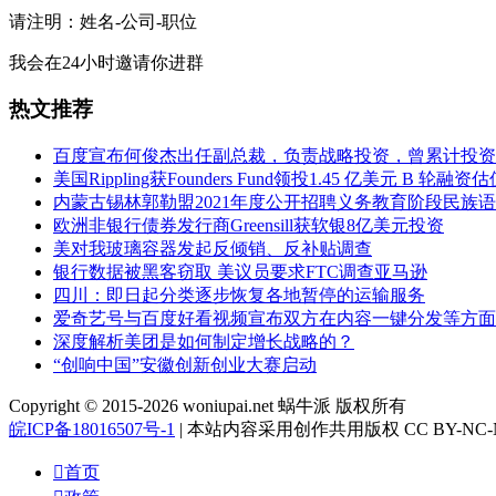
请注明：姓名-公司-职位
我会在24小时邀请你进群
热文推荐
百度宣布何俊杰出任副总裁，负责战略投资，曾累计投资
美国Rippling获Founders Fund领投1.45 亿美元 B 轮融资
内蒙古锡林郭勒盟2021年度公开招聘义务教育阶段民族语
欧洲非银行债券发行商Greensill获软银8亿美元投资
美对我玻璃容器发起反倾销、反补贴调查
银行数据被黑客窃取 美议员要求FTC调查亚马逊
四川：即日起分类逐步恢复各地暂停的运输服务
爱奇艺号与百度好看视频宣布双方在内容一键分发等方面
深度解析美团是如何制定增长战略的？
“创响中国”安徽创新创业大赛启动
Copyright © 2015-2026 woniupai.net 蜗牛派 版权所有
皖ICP备18016507号-1
| 本站内容采用创作共用版权 CC BY-NC-N

首页