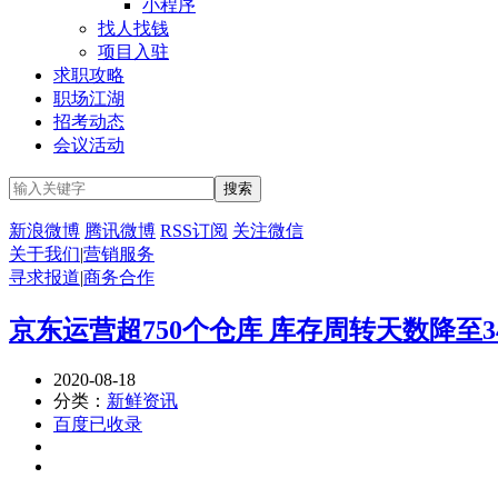
小程序
找人找钱
项目入驻
求职攻略
职场江湖
招考动态
会议活动
新浪微博
腾讯微博
RSS订阅
关注微信
关于我们
|
营销服务
寻求报道
|
商务合作
京东运营超750个仓库 库存周转天数降至3
2020-08-18
分类：
新鲜资讯
百度已收录