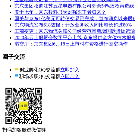
京东集团收购江苏五星电器有限公司剩余54%股权再造线
养士七年，京东数科只为刘强东王者归来？
国美与京东1亿美元可转债交易已完成，宣布消息以来股价
京东物流发布618战报：开放业务收入同比增长超过80%
工商变更：京东物流关联公司经营范围新增国际货物运输
2020年云上服贸会数字平台上线 京东提供全方位技术服
港交所：京东集团6月18日上市时有资格进行卖空操作
圈子交流
创业孵化QQ交流群
立即加入
职场求职QQ交流群
立即加入
扫码加客服进微信群