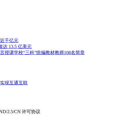
近千亿元
估值达 13.5 亿美元
言授课学校“三科”统编教材教师108名简章
实现互通互联
D/2.5/CN 许可协议