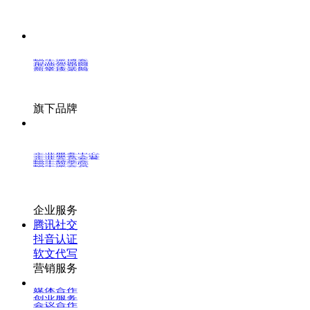
蜗牛派博客
创业加盟网
推呗营销网
新媒体导航
简单搜索网
旗下品牌
企业服务中心
企业服务入驻
企业会员套餐
蜗牛精英会
蜗牛商学院
蜗牛派会员
企业服务
腾讯社交
抖音认证
软文代写
营销服务
媒体合作
创业服务
会议合作