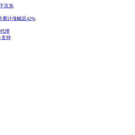
下京东
累计涨幅近42%
代理
务支持