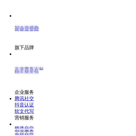
蜗牛派博客
创业加盟网
推呗营销网
新媒体导航
简单搜索网
旗下品牌
企业服务中心
企业服务入驻
企业会员套餐
蜗牛精英会
蜗牛商学院
蜗牛派会员
企业服务
腾讯社交
抖音认证
软文代写
营销服务
媒体合作
创业服务
会议合作