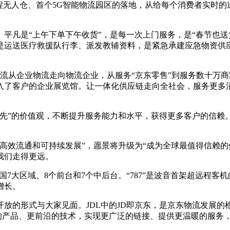
全流程无人仓、首个5G智能物流园区的落地，从给每个消费者实时
平凡是“上午下单下午收货”，是每一次上门服务，是“春节也送
是运送医疗救援队行李、派发教辅资料，是紧急承建应急物资供
流从企业物流走向物流企业，从服务“京东零售”到服务数十万
入了客户的企业展览馆。让一体化供应链走向全社会，服务更多
为先”的价值观，不断提升服务能力和水平，获得更多客户的信赖
高效流通和可持续发展”，愿景将升级为“成为全球最值得信赖的
我们走得更远。
全国7大区域、8个前台和7个中后台。“787”是波音首架超远程
增长。
形式与大家见面。JDL中的JD即京东，是京东物流发展的根源和价值
更简捷的产品、更前沿的技术，实现更广泛的链接、提供更温暖的服