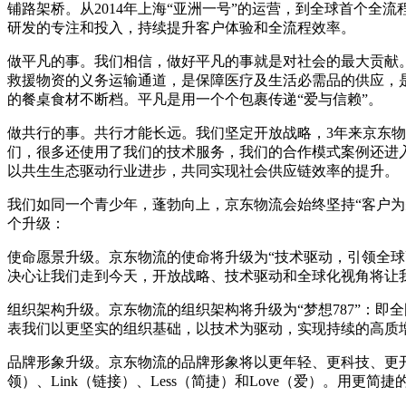
铺路架桥。从2014年上海“亚洲一号”的运营，到全球首个
研发的专注和投入，持续提升客户体验和全流程效率。
做平凡的事。我们相信，做好平凡的事就是对社会的最大贡献。
救援物资的义务运输通道，是保障医疗及生活必需品的供应，
的餐桌食材不断档。平凡是用一个个包裹传递“爱与信赖”。
做共行的事。共行才能长远。我们坚定开放战略，3年来京东物
们，很多还使用了我们的技术服务，我们的合作模式案例还进
以共生生态驱动行业进步，共同实现社会供应链效率的提升。
我们如同一个青少年，蓬勃向上，京东物流会始终坚持“客户
个升级：
使命愿景升级。京东物流的使命将升级为“技术驱动，引领全球
决心让我们走到今天，开放战略、技术驱动和全球化视角将让
组织架构升级。京东物流的组织架构将升级为“梦想787”：即
表我们以更坚实的组织基础，以技术为驱动，实现持续的高质
品牌形象升级。京东物流的品牌形象将以更年轻、更科技、更开放的
领）、Link（链接）、Less（简捷）和Love（爱）。用