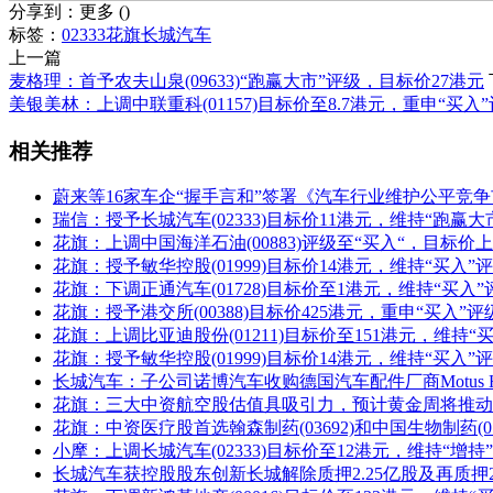
分享到：
更多
(
)
标签：
02333
花旗
长城汽车
上一篇
麦格理：首予农夫山泉(09633)“跑赢大市”评级，目标价27港元
美银美林：上调中联重科(01157)目标价至8.7港元，重申“买入
相关推荐
蔚来等16家车企“握手言和”签署《汽车行业维护公平竞
瑞信：授予长城汽车(02333)目标价11港元，维持“跑赢大
花旗：上调中国海洋石油(00883)评级至“买入“，目标价上
花旗：授予敏华控股(01999)目标价14港元，维持“买入”
花旗：下调正通汽车(01728)目标价至1港元，维持“买入”
花旗：授予港交所(00388)目标价425港元，重申“买入”评
花旗：上调比亚迪股份(01211)目标价至151港元，维持“
花旗：授予敏华控股(01999)目标价14港元，维持“买入”
长城汽车：子公司诺博汽车收购德国汽车配件厂商Motus Headl
花旗：三大中资航空股估值具吸引力，预计黄金周将推动
花旗：中资医疗股首选翰森制药(03692)和中国生物制药(01
小摩：上调长城汽车(02333)目标价至12港元，维持“增持
长城汽车获控股股东创新长城解除质押2.25亿股及再质押2