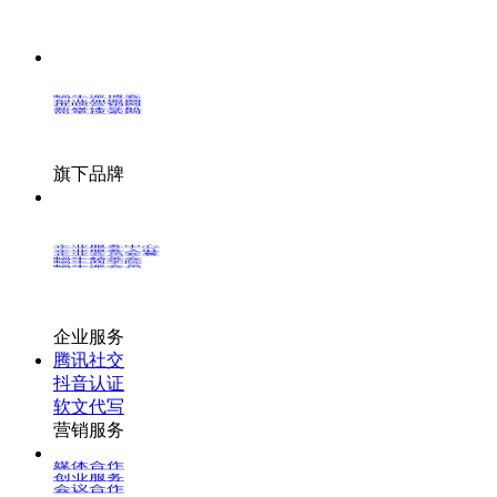
蜗牛派博客
创业加盟网
推呗营销网
新媒体导航
简单搜索网
旗下品牌
企业服务中心
企业服务入驻
企业会员套餐
蜗牛精英会
蜗牛商学院
蜗牛派会员
企业服务
腾讯社交
抖音认证
软文代写
营销服务
媒体合作
创业服务
会议合作