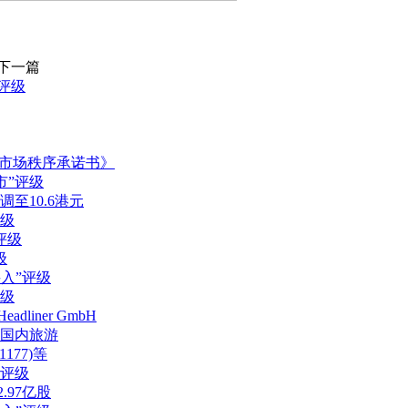
下一篇
”评级
争市场秩序承诺书》
市”评级
调至10.6港元
评级
评级
级
买入”评级
评级
iner GmbH
国内旅游
177)等
”评级
.97亿股