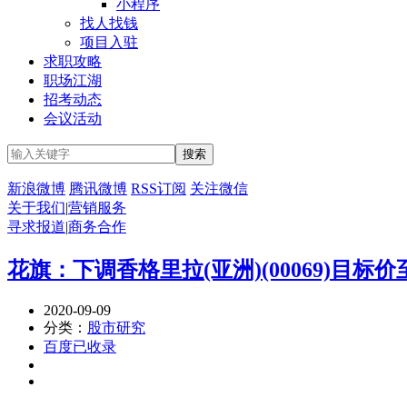
小程序
找人找钱
项目入驻
求职攻略
职场江湖
招考动态
会议活动
新浪微博
腾讯微博
RSS订阅
关注微信
关于我们
|
营销服务
寻求报道
|
商务合作
花旗：下调香格里拉(亚洲)(00069)目标价
2020-09-09
分类：
股市研究
百度已收录