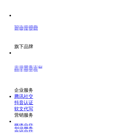
蜗牛派博客
创业加盟网
推呗营销网
新媒体导航
简单搜索网
旗下品牌
企业服务中心
企业服务入驻
企业会员套餐
蜗牛精英会
蜗牛商学院
蜗牛派会员
企业服务
腾讯社交
抖音认证
软文代写
营销服务
媒体合作
创业服务
会议合作