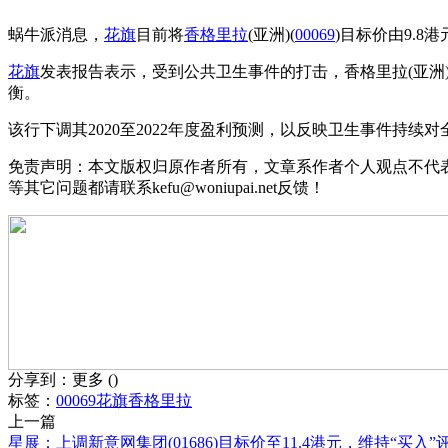
蜗牛派消息，
花旗
目前将
香格里拉
(亚洲)(
00069
)目标价由9.8
花旗
发表报告表示，受到公共卫生事件的打击，香格里拉(亚洲
衡。
该行下调其2020至2022年度盈利预测，以反映卫生事件持续
免责声明：本文版权归原作者所有，文章系作者个人观点不代
等其它问题都请联系kefu@woniupai.net反馈！
分享到：
更多
(
)
标签：
00069
花旗
香格里拉
上一篇
星展：上调新意网集团(01686)目标价至11.4港元，维持“买入”