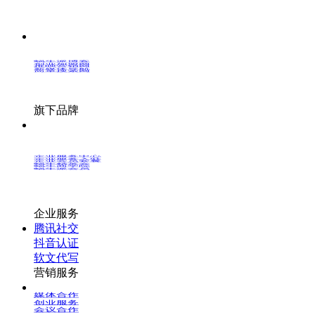
蜗牛派博客
创业加盟网
推呗营销网
新媒体导航
简单搜索网
旗下品牌
企业服务中心
企业服务入驻
企业会员套餐
蜗牛精英会
蜗牛商学院
蜗牛派会员
企业服务
腾讯社交
抖音认证
软文代写
营销服务
媒体合作
创业服务
会议合作