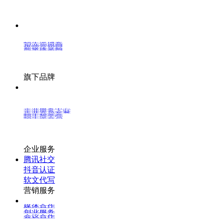
蜗牛派博客
创业加盟网
推呗营销网
新媒体导航
简单搜索网
旗下品牌
企业服务中心
企业服务入驻
企业会员套餐
蜗牛精英会
蜗牛商学院
蜗牛派会员
企业服务
腾讯社交
抖音认证
软文代写
营销服务
媒体合作
创业服务
会议合作