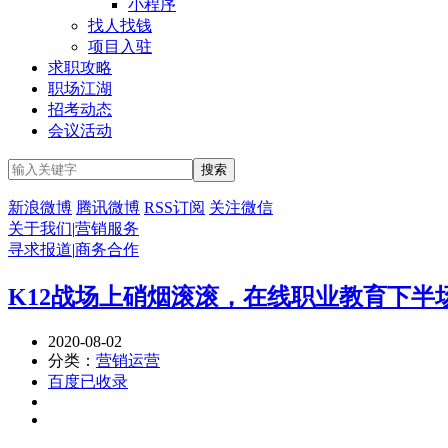
小程序
找人找钱
项目入驻
求职攻略
职场江湖
招考动态
会议活动
新浪微博
腾讯微博
RSS订阅
关注微信
关于我们
|
营销服务
寻求报道
|
商务合作
K12战场上硝烟滚滚，在线职业教育下半
2020-08-02
分类：
营销运营
百度已收录