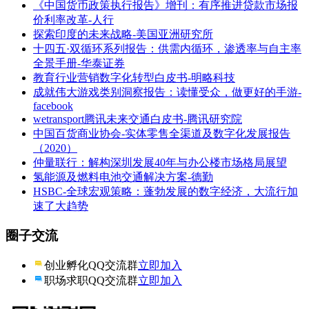
《中国货币政策执行报告》增刊：有序推进贷款市场报
价利率改革-人行
探索印度的未来战略-美国亚洲研究所
十四五·双循环系列报告：供需内循环，渗透率与自主率
全景手册-华泰证券
教育行业营销数字化转型白皮书-明略科技
成就伟大游戏类别洞察报告：读懂受众，做更好的手游-
facebook
wetransport腾讯未来交通白皮书-腾讯研究院
中国百货商业协会-实体零售全渠道及数字化发展报告
（2020）
仲量联行：解构深圳发展40年与办公楼市场格局展望
氢能源及燃料电池交通解决方案-德勤
HSBC-全球宏观策略：蓬勃发展的数字经济，大流行加
速了大趋势
圈子交流
创业孵化QQ交流群
立即加入
职场求职QQ交流群
立即加入