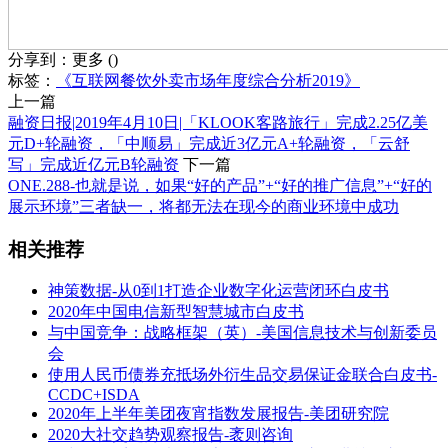
分享到：
更多
(
)
标签：
《互联网餐饮外卖市场年度综合分析2019》
上一篇
融资日报|2019年4月10日|「KLOOK客路旅行」完成2.25亿美
元D+轮融资，「中顺易」完成近3亿元A+轮融资，「云舒
写」完成近亿元B轮融资
下一篇
ONE.288-也就是说，如果“好的产品”+“好的推广信息”+“好的
展示环境”三者缺一，将都无法在现今的商业环境中成功
相关推荐
神策数据-从0到1打造企业数字化运营闭环白皮书
2020年中国电信新型智慧城市白皮书
与中国竞争：战略框架（英）-美国信息技术与创新委员
会
使用人民币债券充抵场外衍生品交易保证金联合白皮书-
CCDC+ISDA
2020年上半年美团夜宵指数发展报告-美团研究院
2020大社交趋势观察报告-袤则咨询