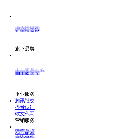
蜗牛派博客
创业加盟网
推呗营销网
新媒体导航
简单搜索网
旗下品牌
企业服务中心
企业服务入驻
企业会员套餐
蜗牛精英会
蜗牛商学院
蜗牛派会员
企业服务
腾讯社交
抖音认证
软文代写
营销服务
媒体合作
创业服务
会议合作