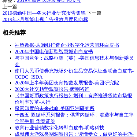
标签：
2019互联网医院发展研究报告
上一篇
2019德勤中国—各大行业研究报告集锦
下一篇
2019年3月智能电视广告投放月度风向标
相关推荐
神策数据-从0到1打造企业数字化运营闭环白皮书
2020年中国电信新型智慧城市白皮书
与中国竞争：战略框架（英）-美国信息技术与创新委员
会
使用人民币债券充抵场外衍生品交易保证金联合白皮书-
CCDC+ISDA
2020年上半年美团夜宵指数发展报告-美团研究院
2020大社交趋势观察报告-袤则咨询
《中国货币政策执行报告》增刊：有序推进贷款市场报
价利率改革-人行
探索印度的未来战略-美国亚洲研究所
十四五·双循环系列报告：供需内循环，渗透率与自主率
全景手册-华泰证券
教育行业营销数字化转型白皮书-明略科技
成就伟大游戏类别洞察报告：读懂受众，做更好的手游-