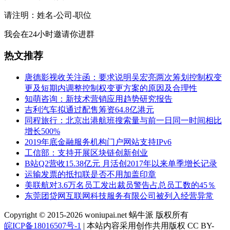
请注明：姓名-公司-职位
我会在24小时邀请你进群
热文推荐
唐德影视收关注函：要求说明吴宏亮两次筹划控制权变
更及短期内调整控制权变更方案的原因及合理性
知萌咨询：新技术营销应用趋势研究报告
吉利汽车拟通过配售筹资64.8亿港元
同程旅行：北京出港航班搜索量与前一日同一时间相比
增长500%
2019年底金融服务机构门户网站支持IPv6
工信部：支持开展区块链创新创业
B站Q2营收15.38亿元 月活创2017年以来单季增长记录
运输发票的抵扣联是否不用加盖印章
美联航对3.6万名员工发出裁员警告占总员工数的45％
东莞团贷网互联网科技服务有限公司被列入经营异常
Copyright © 2015-2026 woniupai.net 蜗牛派 版权所有
皖ICP备18016507号-1
| 本站内容采用创作共用版权 CC BY-